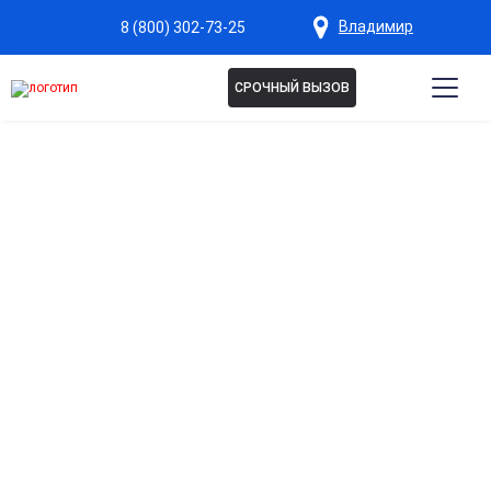
Владимир
8 (800) 302-73-25
СРОЧНЫЙ ВЫЗОВ
ВШИВАНИЕ ТОРПЕДЫ ВО
ВЛАДИМИРЕ
Профессиональное вшивание торпеды — ваш путь к
свободе от зависимости! Опытные врачи проведут
полную диагностику, выполнят процедуру под
местной анестезией в стерильных условиях. Мы
обеспечим тщательное наблюдение, дадим
персональные рекомендации по восстановлению.
Быстрый устойчивый результат — верните контроль
над жизнью уже сегодня! Анонимно, безопасно,