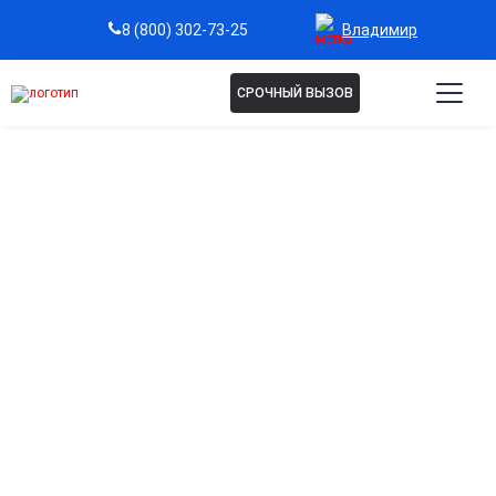
Владимир
8 (800) 302-73-25
СРОЧНЫЙ ВЫЗОВ
Капельница NAD+ во
Владимире
Anti-age (замедление старения)
Стимуляция клеточных энергетических процессов и
замедление возрастных изменений
Повышение жизненного тонуса
Снижение усталости, поддержка нервной системы,
увеличение уровня энергии.
Антистресс-поддержка
Помощь при стрессовых состояниях, эмоциональном
истощении и снижении работоспособности.
Улучшение метаболизма и похудение
Поддержка обменных процессов и ускорение сжигания