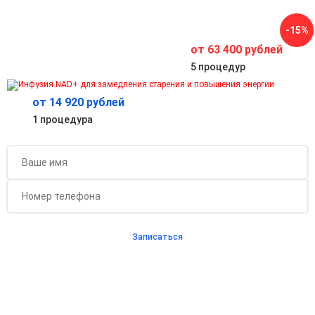
жировых отложений.
Повышение когнитивных способностей
-15%
Улучшение концентрации, внимания, памяти и ясности
мышления.
от 63 400 рублей
5 процедур
от 14 920 рублей
Бесплатная консультация для новых клиентов
1 процедура
при проведении процедуры
Записаться
Согласен с
политикой о конфиденциальности
и на
обработку персональных данных
Длительность процедуры — 60 минут