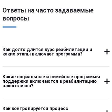
Ответы на часто задаваемые
вопросы
Как долго длится курс реабилитации и
какие этапы включает программа?
Продолжительность реабилитации зависит от тяжести
зависимости от алкоголя и состояния пациента, обычно
Какие социальные и семейные программы
занимает от одного до шести месяцев. Программа
поддержки включаются в реабилитацию
включает первичную диагностику, медицинскую
алкоголиков?
стабилизацию, индивидуальную и групповую
психотерапию, восстановление социальных навыков,
Реабилитация предусматривает вовлечение близкого
профилактику срывов и постреабилитационное
окружения в терапевтический процесс. Проводятся
сопровождение. Этапы выстраиваются с учетом
Как контролируется процесс
семейные консультации, обучающие тренинги и