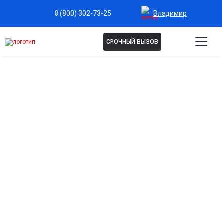
Владимир
8 (800) 302-73-25
СРОЧНЫЙ ВЫЗОВ
РЕАБИЛИТАЦИЯ
АЛКОГОЛИКОВ ВО
ВЛАДИМИРЕ
Эффективный курс реабилитации
алкоголезависимых восстанавливает психику,
нормализует эмоциональный фон и снижает
вероятность срыва. Профессиональный подход и
круглосуточная поддержка для возвращения к
нормальной жизни и предотвращения рецидива.