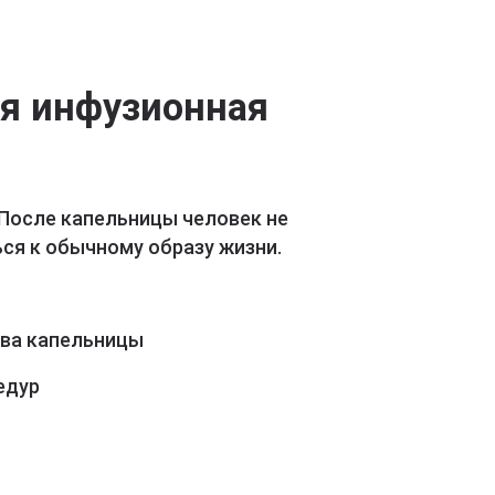
ая инфузионная
 После капельницы человек не
ся к обычному образу жизни.
ава капельницы
едур