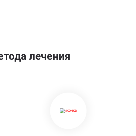
о
етода лечения