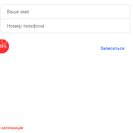
Согласен с
политикой о
15%
конфиденциальности
и на
обработку
Записаться
персональных данных
Длительность процедуры — 60 минут