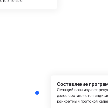
аете анализы
Составление програм
Лечащий врач изучает рез
далее составляется индиви
конкретный протокол капе