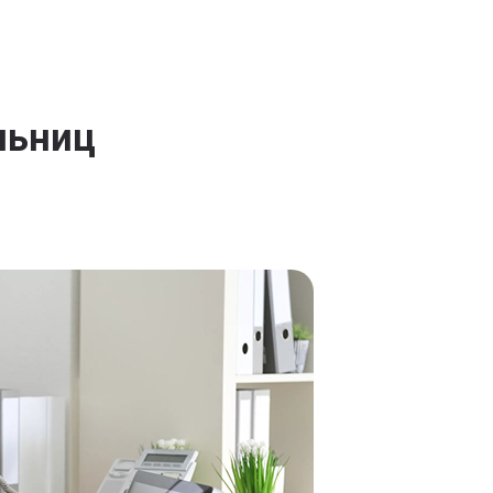
льниц