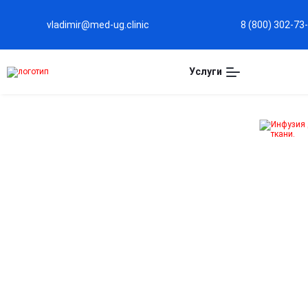
vladimir@med-ug.clinic
8 (800) 302-73
Услуги
Капельница для
печени во Владимире
Эффективная детоксикация организма
Помогает выводить токсины и продукты распада,
снижая нагрузку на печень и ускоряя восстановление
её функций.
Поддержка работы печени при заболеваниях
Способствует улучшению метаболизма и
восстановлению клеток печени при гепатите, жирово