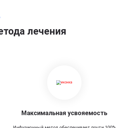
о
етода лечения
Максимальная усвояемость
Инфузионный метод обеспечивает почти 100%