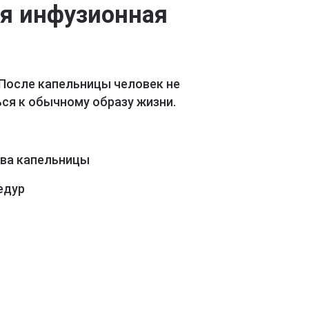
ая инфузионная
 После капельницы человек не
ся к обычному образу жизни.
ава капельницы
едур