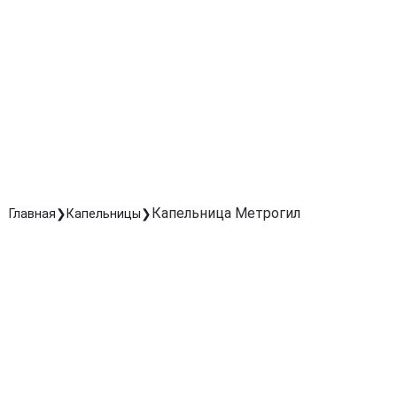
Ускоряет выздоровление после инфекционных
заболеваний и операций.
Комфортное введение под контролем врача
Капельница проводится безопасно и безболезненно с
соблюдением всех медицинских стандартов.
Поддержка иммунной системы
Укрепляет защитные силы организма и предотвраща
развитие осложнений.
Капельница Метрогил
Главная
Капельницы