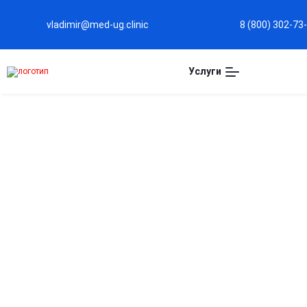
vladimir@med-ug.clinic
8 (800) 302-73
Услуги
Капельница Метрогил
во Владимире
Эффективная антибактериальная защита
Помогает быстро бороться с инфекциями,
вызываемыми бактериями и простудными
осложнениями.
Снижение воспалительных процессов
Уменьшает отёк и болезненность в очагах воспаления
Быстрое восстановление организма