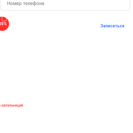
Согласен с
политикой о
15%
конфиденциальности
и на
обработку
Записаться
персональных данных
Длительность процедуры — 60 минут