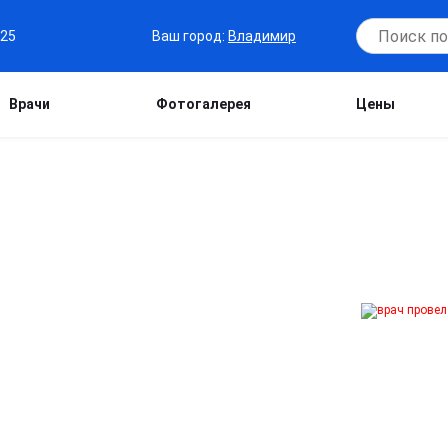
Ваш город:
Владимир
-25
Врачи
Фотогалерея
Цены
 ВЛАДИМИРЕ
живления ампулы. Процедура
ечивает устойчивый результат,
т свободу и качество жизни.