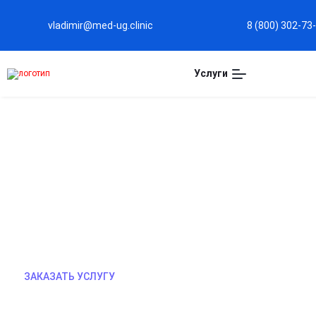
vladimir@med-ug.clinic
8 (800) 302-73
Услуги
ВШИВАНИЕ АМПУЛЫ ВО
Эффективное лечение алкоголизма с помощью в
проводится под контролем специалистов, обесп
помогает снизить тягу к спиртному и возвращае
ЗАКАЗАТЬ УСЛУГУ