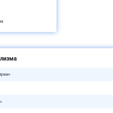
ма
олизма
ирам»
»