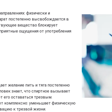
аправлениях: физически и
парат постепенно высвобождается в
ствующее вещество блокирует
еприятные ощущения от употребления
ает желание пить и тяга постепенно
ловек знает, что спиртное вызывает
т его оставаться трезвым.
ет комплексно: уменьшает физическую
вацию к трезвой жизни.