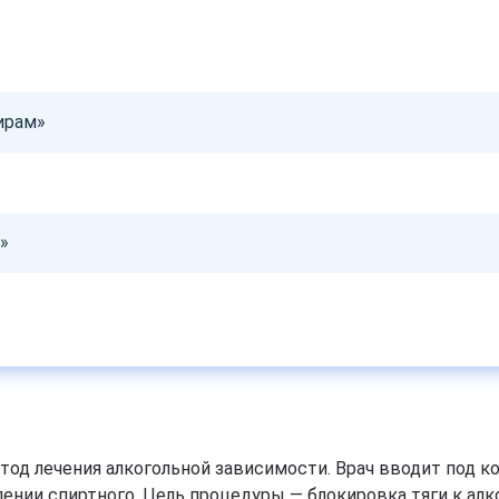
ирам»
»
од лечения алкогольной зависимости. Врач вводит под ко
нии спиртного. Цель процедуры — блокировка тяги к алк