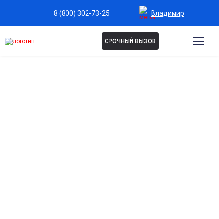
Владимир
8 (800) 302-73-25
СРОЧНЫЙ ВЫЗОВ
Капельница Берлитион во
Владимире
Эффективная защита и восстановление нервной
системы
Улучшает работу нервных клеток, поддерживает
когнитивные функции и снижает симптомы нейропатий.
Укрепление сердечно-сосудистой системы
Способствует улучшению кровообращения и снижению
нагрузки на сердце и сосуды.
Антиоксидантная поддержка организма
Защищает клетки от повреждений свободными
радикалами и замедляет процессы старения.
Быстрое восстановление после стресса и