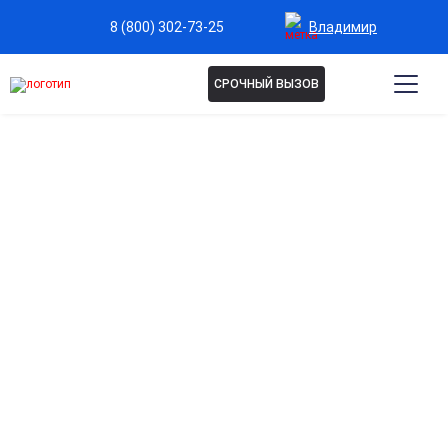
Владимир
8 (800) 302-73-25
СРОЧНЫЙ ВЫЗОВ
Капельница Глутатион во
Владимире
Эффективное антиоксидантное очищение
организма
Помогает нейтрализовать свободные радикалы, снижая
окислительный стресс и замедляя процессы старения
клеток.
Поддержка здоровья кожи и волос
Способствует улучшению тонуса кожи, сиянию и
укреплению волос благодаря активной детоксикации
организма.
Укрепление защитных функций организма
Повышает сопротивляемость к внешним нагрузкам,