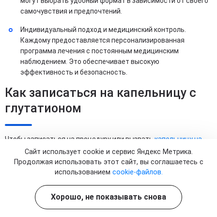
могут выбрать удобный формат в зависимости от своего
самочувствия и предпочтений.
Индивидуальный подход и медицинский контроль.
Каждому предоставляется персонализированная
программа лечения с постоянным медицинским
наблюдением. Это обеспечивает высокую
эффективность и безопасность.
Как записаться на капельницу с
глутатионом
Чтобы записаться на процедуру или вызвать
капельницу на
дом
, позвоните по номеру 8 (800) 302-73-25 или закажите
Сайт использует cookie и сервис Яндекс Метрика.
звонок на нашем сайте. Мы работаем без перерыва и
Продолжая использовать этот сайт, вы соглашаетесь с
выходных. Администраторы подберут для вас удобное время
использованием
cookie-файлов.
для консультации.
Хорошо, не показывать снова