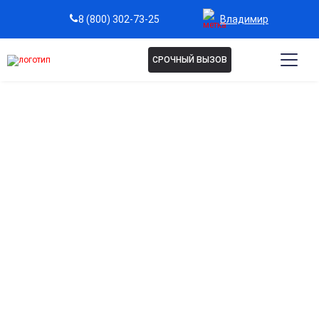
Владимир
8 (800) 302-73-25
СРОЧНЫЙ ВЫЗОВ
Капельница для сосудов
головного мозга во
Владимире
Улучшение мозгового кровообращения
Способствует насыщению клеток кислородом и
питательными веществами, повышая концентрацию и
память.
Снижение головной боли и мигрени
Уменьшает дискомфорт, напряжение и чувство тяжести в
голове.
Профилактика нарушений сосудов головного