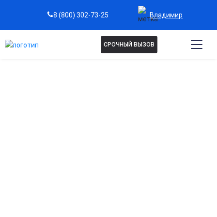
Владимир
8 (800) 302-73-25
СРОЧНЫЙ ВЫЗОВ
Капельницы при
остеохондрозе во
Владимире
Эффективное снятие боли и воспаления
Помогает уменьшить мышечное напряжение и болевой
синдром при обострении остеохондроза.
Восстановление обменных процессов в тканях
Введение препаратов способствует улучшению питания
хрящевой и нервной ткани.
Улучшение микроциркуляции и кровоснабжения
Активизирует доставку кислорода и питательных веществ