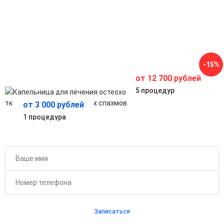
к поражённым участкам позвоночника.
Снижение мышечных спазмов и скованности
Способствует расслаблению мышц, улучшает
подвижность и качество жизни.
Комплексная поддержка организма при
хронических проблемах позвоночника
Помогает ускорить восстановление после обострений и
-15%
укрепить защитные функции организма.
от 12 700 рублей
5 процедур
от 3 000 рублей
1 процедура
Бесплатная консультация для новых клиентов
при проведении процедуры
Записаться