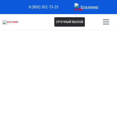
Владимир
8 (800) 302-73-25
СРОЧНЫЙ ВЫЗОВ
Капельница Акласта во
Владимире
Эффективное лечение остеопороза
Капельница помогает укрепить костную ткань и снизить
риск переломов.
Поддержка здоровья костей при возрастных
изменениях
Замедляет потерю минералов и сохраняет плотность
костей.
Удобная форма введения
Внутривенная капельница обеспечивает полное усвоение
активного вещества.
Минимизация побочных эффектов